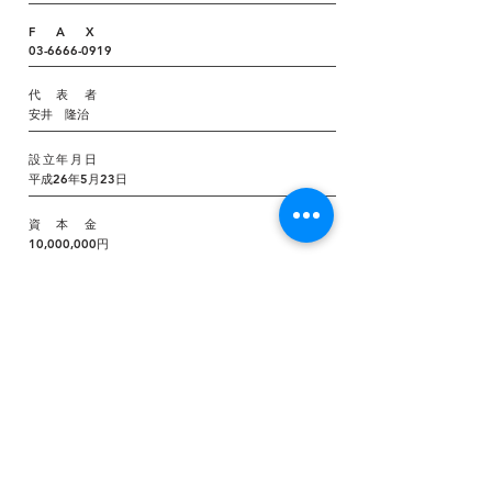
​F A X
03-6666-0919
​代 表 者
​安井 隆治
​設立年月日
​平成26年5月23日
​資 本 金
10,000,000円
​事 業 内 容
​軽貨物による運送業